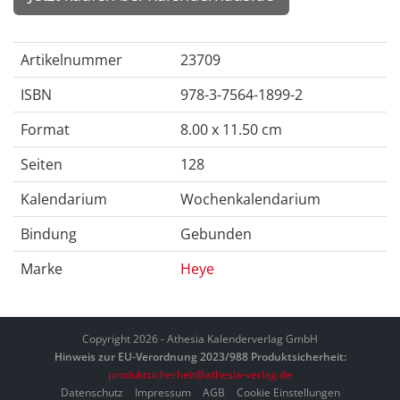
Artikelnummer
23709
ISBN
978-3-7564-1899-2
Format
8.00 x 11.50 cm
Seiten
128
Kalendarium
Wochenkalendarium
Bindung
Gebunden
Marke
Heye
Copyright 2026 - Athesia Kalenderverlag GmbH
Hinweis zur EU-Verordnung 2023/988 Produktsicherheit:
produktsicherheit@athesia-verlag.de
Datenschutz
Impressum
AGB
Cookie Einstellungen