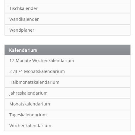
Inspiration & Entspannung
Tischkalender
Inspiration & Spiritualität
Wandkalender
Kinderkalender
Wandplaner
Kunst
Länder & Städte
Kalendarium
Landschaft & Natur
17-Monate Wochenkalendarium
Lifestyle
2-/3-/4-Monatskalendarium
Literatur
Halbmonatskalendarium
Manga & Animé
Jahreskalendarium
Neutrale Kalender
Monatskalendarium
Partner- & Wandplaner
Tageskalendarium
Planung & Organisation
Wochenkalendarium
Planung & Organisationr