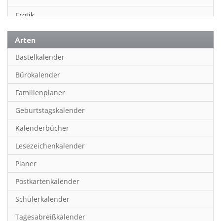
Erotik
Essen & Trinken
Arten
Familienplaner
Bastelkalender
Fantasy
Bürokalender
Film
Familienplaner
Fotokunst
Geburtstagskalender
Frauen
Kalenderbücher
Fußball
Lesezeichenkalender
Geburtstagskalender
Planer
Hobby & Basteln
Postkartenkalender
Humor & Cartoon
Schülerkalender
Inpiration & Entspannung
Tagesabreißkalender