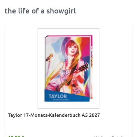
the life of a showgirl
Ratgeber
Rätsel
Reise
Sport
Sternzeichen & Mond
Tiere
Verkehr & Technik
Was ist was
Wissen & Allgemeinbildung
Young Adult
Taylor 17-Monats-Kalenderbuch A5 2027
Zitate & Sprüche