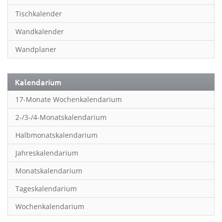
Inspiration & Entspannung
Tischkalender
Inspiration & Spiritualität
Wandkalender
Kinderkalender
Wandplaner
Kunst
Länder & Städte
Kalendarium
Landschaft & Natur
17-Monate Wochenkalendarium
Lifestyle
2-/3-/4-Monatskalendarium
Literatur
Halbmonatskalendarium
Manga & Animé
Jahreskalendarium
Neutrale Kalender
Monatskalendarium
Partner- & Wandplaner
Tageskalendarium
Planung & Organisation
Wochenkalendarium
Planung & Organisationr