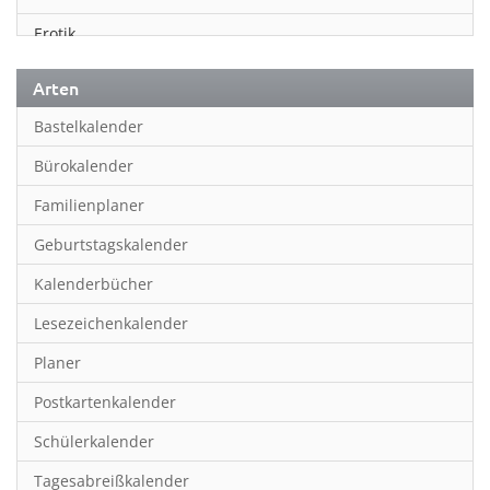
Erotik
Essen & Trinken
Arten
Familienplaner
Bastelkalender
Fantasy
Bürokalender
Film
Familienplaner
Fotokunst
Geburtstagskalender
Frauen
Kalenderbücher
Fußball
Lesezeichenkalender
Geburtstagskalender
Planer
Hobby & Basteln
Postkartenkalender
Humor & Cartoon
Schülerkalender
Inpiration & Entspannung
Tagesabreißkalender