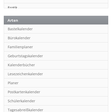
Erotik
Essen & Trinken
Arten
Familienplaner
Bastelkalender
Fantasy
Bürokalender
Film
Familienplaner
Fotokunst
Geburtstagskalender
Frauen
Kalenderbücher
Fußball
Lesezeichenkalender
Geburtstagskalender
Planer
Hobby & Basteln
Postkartenkalender
Humor & Cartoon
Schülerkalender
Inpiration & Entspannung
Tagesabreißkalender