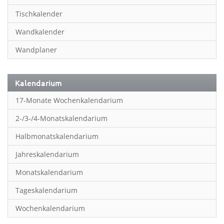
Inspiration & Entspannung
Tischkalender
Inspiration & Spiritualität
Wandkalender
Kinderkalender
Wandplaner
Kunst
Länder & Städte
Kalendarium
Landschaft & Natur
17-Monate Wochenkalendarium
Lifestyle
2-/3-/4-Monatskalendarium
Literatur
Halbmonatskalendarium
Manga & Animé
Jahreskalendarium
Neutrale Kalender
Monatskalendarium
Partner- & Wandplaner
Tageskalendarium
Planung & Organisation
Wochenkalendarium
Planung & Organisationr