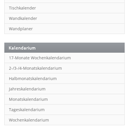
Inspiration & Entspannung
Tischkalender
Inspiration & Spiritualität
Wandkalender
Kinderkalender
Wandplaner
Kunst
Länder & Städte
Kalendarium
Landschaft & Natur
17-Monate Wochenkalendarium
Lifestyle
2-/3-/4-Monatskalendarium
Literatur
Halbmonatskalendarium
Manga & Animé
Jahreskalendarium
Neutrale Kalender
Monatskalendarium
Partner- & Wandplaner
Tageskalendarium
Planung & Organisation
Wochenkalendarium
Planung & Organisationr