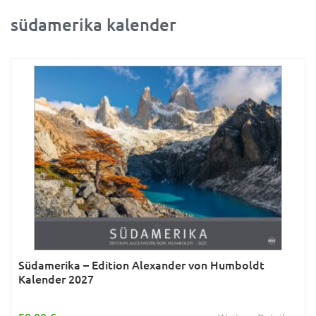
südamerika kalender
Ratgeber
Rätsel
Reise
Sport
Sternzeichen & Mond
Tiere
Verkehr & Technik
Was ist was
Wissen & Allgemeinbildung
Young Adult
Südamerika – Edition Alexander von Humboldt
Kalender 2027
Zitate & Sprüche