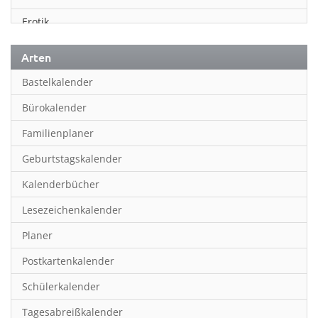
Erotik
Essen & Trinken
Arten
Familienplaner
Bastelkalender
Fantasy
Bürokalender
Film
Familienplaner
Fotokunst
Geburtstagskalender
Frauen
Kalenderbücher
Fußball
Lesezeichenkalender
Geburtstagskalender
Planer
Hobby & Basteln
Postkartenkalender
Humor & Cartoon
Schülerkalender
Inpiration & Entspannung
Tagesabreißkalender