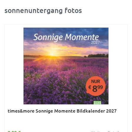
sonnenuntergang fotos
Ratgeber
Rätsel
Reise
Sport
Sternzeichen & Mond
Tiere
Verkehr & Technik
Was ist was
Wissen & Allgemeinbildung
Young Adult
times&more Sonnige Momente Bildkalender 2027
Zitate & Sprüche