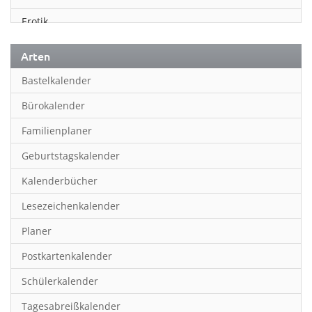
Erotik
Essen & Trinken
Arten
Familienplaner
Bastelkalender
Fantasy
Bürokalender
Film
Familienplaner
Fotokunst
Geburtstagskalender
Frauen
Kalenderbücher
Fußball
Lesezeichenkalender
Geburtstagskalender
Planer
Hobby & Basteln
Postkartenkalender
Humor & Cartoon
Schülerkalender
Inpiration & Entspannung
Tagesabreißkalender