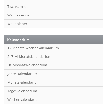
Inspiration & Entspannung
Tischkalender
Inspiration & Spiritualität
Wandkalender
Kinderkalender
Wandplaner
Kunst
Länder & Städte
Kalendarium
Landschaft & Natur
17-Monate Wochenkalendarium
Lifestyle
2-/3-/4-Monatskalendarium
Literatur
Halbmonatskalendarium
Manga & Animé
Jahreskalendarium
Neutrale Kalender
Monatskalendarium
Partner- & Wandplaner
Tageskalendarium
Planung & Organisation
Wochenkalendarium
Planung & Organisationr