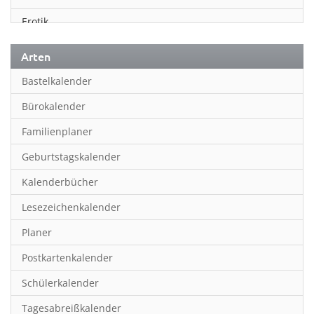
Erotik
Essen & Trinken
Arten
Familienplaner
Bastelkalender
Fantasy
Bürokalender
Film
Familienplaner
Fotokunst
Geburtstagskalender
Frauen
Kalenderbücher
Fußball
Lesezeichenkalender
Geburtstagskalender
Planer
Hobby & Basteln
Postkartenkalender
Humor & Cartoon
Schülerkalender
Inpiration & Entspannung
Tagesabreißkalender