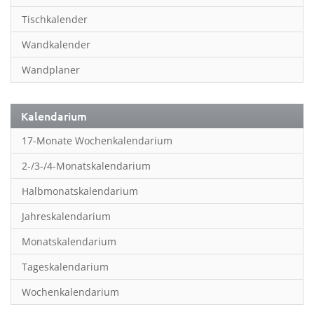
Inspiration & Entspannung
Tischkalender
Inspiration & Spiritualität
Wandkalender
Kinderkalender
Wandplaner
Kunst
Länder & Städte
Kalendarium
Landschaft & Natur
17-Monate Wochenkalendarium
Lifestyle
2-/3-/4-Monatskalendarium
Literatur
Halbmonatskalendarium
Manga & Animé
Jahreskalendarium
Neutrale Kalender
Monatskalendarium
Partner- & Wandplaner
Tageskalendarium
Planung & Organisation
Wochenkalendarium
Planung & Organisationr