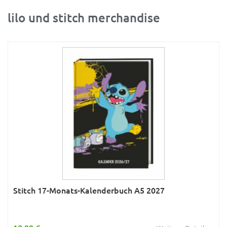
lilo und stitch merchandise
Ratgeber
Rätsel
Reise
Sport
Sternzeichen & Mond
Tiere
Verkehr & Technik
Was ist was
Wissen & Allgemeinbildung
Young Adult
Stitch 17-Monats-Kalenderbuch A5 2027
Zitate & Sprüche