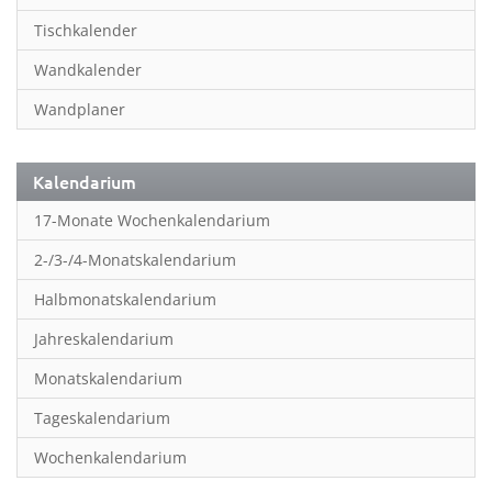
Inspiration & Entspannung
Tischkalender
Inspiration & Spiritualität
Wandkalender
Kinderkalender
Wandplaner
Kunst
Länder & Städte
Kalendarium
Landschaft & Natur
17-Monate Wochenkalendarium
Lifestyle
2-/3-/4-Monatskalendarium
Literatur
Halbmonatskalendarium
Manga & Animé
Jahreskalendarium
Neutrale Kalender
Monatskalendarium
Partner- & Wandplaner
Tageskalendarium
Planung & Organisation
Wochenkalendarium
Planung & Organisationr