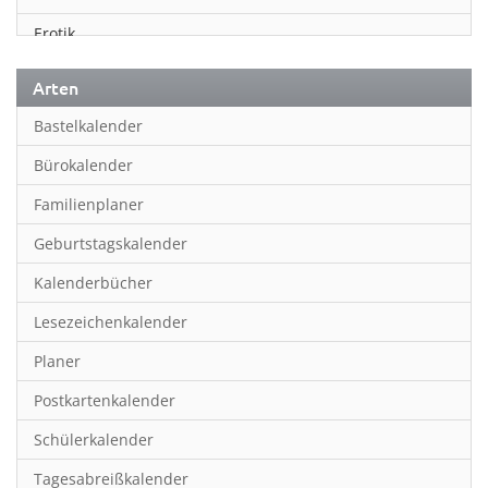
Erotik
Essen & Trinken
Arten
Familienplaner
Bastelkalender
Fantasy
Bürokalender
Film
Familienplaner
Fotokunst
Geburtstagskalender
Frauen
Kalenderbücher
Fußball
Lesezeichenkalender
Geburtstagskalender
Planer
Hobby & Basteln
Postkartenkalender
Humor & Cartoon
Schülerkalender
Inpiration & Entspannung
Tagesabreißkalender