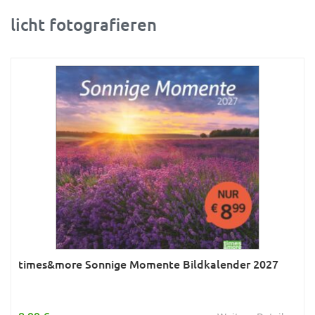
licht fotografieren
Ratgeber
Rätsel
Reise
Sport
Sternzeichen & Mond
Tiere
Verkehr & Technik
Was ist was
Wissen & Allgemeinbildung
Young Adult
times&more Sonnige Momente Bildkalender 2027
Zitate & Sprüche