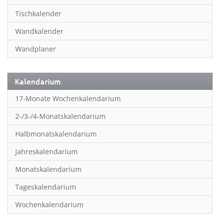
Inspiration & Entspannung
Tischkalender
Inspiration & Spiritualität
Wandkalender
Kinderkalender
Wandplaner
Kunst
Länder & Städte
Kalendarium
Landschaft & Natur
17-Monate Wochenkalendarium
Lifestyle
2-/3-/4-Monatskalendarium
Literatur
Halbmonatskalendarium
Manga & Animé
Jahreskalendarium
Neutrale Kalender
Monatskalendarium
Partner- & Wandplaner
Tageskalendarium
Planung & Organisation
Wochenkalendarium
Planung & Organisationr