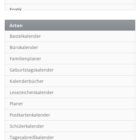
Erotik
Essen & Trinken
Arten
Familienplaner
Bastelkalender
Fantasy
Bürokalender
Film
Familienplaner
Fotokunst
Geburtstagskalender
Frauen
Kalenderbücher
Fußball
Lesezeichenkalender
Geburtstagskalender
Planer
Hobby & Basteln
Postkartenkalender
Humor & Cartoon
Schülerkalender
Inpiration & Entspannung
Tagesabreißkalender