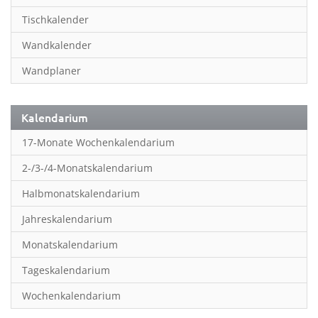
Inspiration & Entspannung
Tischkalender
Inspiration & Spiritualität
Wandkalender
Kinderkalender
Wandplaner
Kunst
Länder & Städte
Kalendarium
Landschaft & Natur
17-Monate Wochenkalendarium
Lifestyle
2-/3-/4-Monatskalendarium
Literatur
Halbmonatskalendarium
Manga & Animé
Jahreskalendarium
Neutrale Kalender
Monatskalendarium
Partner- & Wandplaner
Tageskalendarium
Planung & Organisation
Wochenkalendarium
Planung & Organisationr