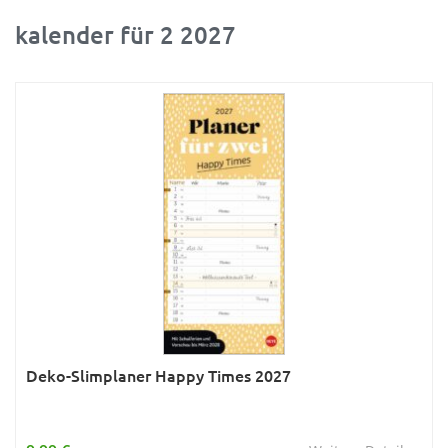
kalender für 2 2027
Ratgeber
Rätsel
Reise
Sport
Sternzeichen & Mond
Tiere
Verkehr & Technik
Was ist was
Wissen & Allgemeinbildung
Young Adult
Deko-Slimplaner Happy Times 2027
Zitate & Sprüche