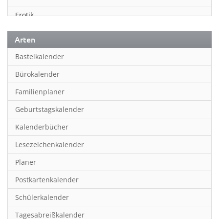
Erotik
Essen & Trinken
Arten
Familienplaner
Bastelkalender
Fantasy
Bürokalender
Film
Familienplaner
Fotokunst
Geburtstagskalender
Frauen
Kalenderbücher
Fußball
Lesezeichenkalender
Geburtstagskalender
Planer
Hobby & Basteln
Postkartenkalender
Humor & Cartoon
Schülerkalender
Inpiration & Entspannung
Tagesabreißkalender