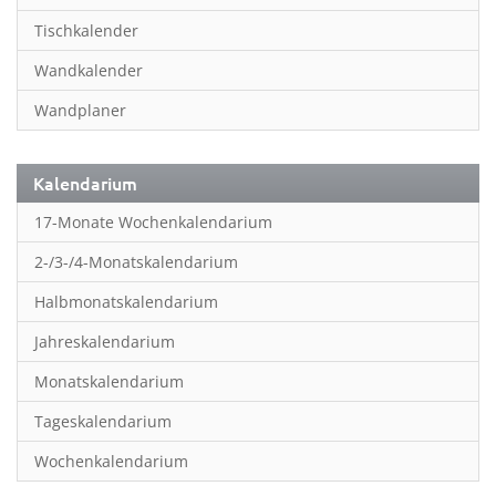
Inspiration & Entspannung
Tischkalender
Inspiration & Spiritualität
Wandkalender
Kinderkalender
Wandplaner
Kunst
Länder & Städte
Kalendarium
Landschaft & Natur
17-Monate Wochenkalendarium
Lifestyle
2-/3-/4-Monatskalendarium
Literatur
Halbmonatskalendarium
Manga & Animé
Jahreskalendarium
Neutrale Kalender
Monatskalendarium
Partner- & Wandplaner
Tageskalendarium
Planung & Organisation
Wochenkalendarium
Planung & Organisationr