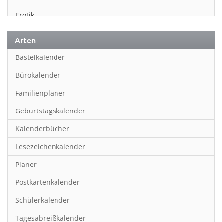
Erotik
Essen & Trinken
Arten
Familienplaner
Bastelkalender
Fantasy
Bürokalender
Film
Familienplaner
Fotokunst
Geburtstagskalender
Frauen
Kalenderbücher
Fußball
Lesezeichenkalender
Geburtstagskalender
Planer
Hobby & Basteln
Postkartenkalender
Humor & Cartoon
Schülerkalender
Inpiration & Entspannung
Tagesabreißkalender