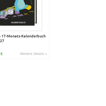
h 17-Monats-Kalenderbuch
027
 €
Weitere Details »