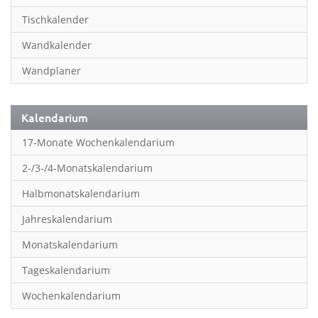
Inspiration & Entspannung
Tischkalender
Inspiration & Spiritualität
Wandkalender
Kinderkalender
Wandplaner
Kunst
Länder & Städte
Kalendarium
Landschaft & Natur
17-Monate Wochenkalendarium
Lifestyle
2-/3-/4-Monatskalendarium
Literatur
Halbmonatskalendarium
Manga & Animé
Jahreskalendarium
Neutrale Kalender
Monatskalendarium
Partner- & Wandplaner
Tageskalendarium
Planung & Organisation
Wochenkalendarium
Planung & Organisationr