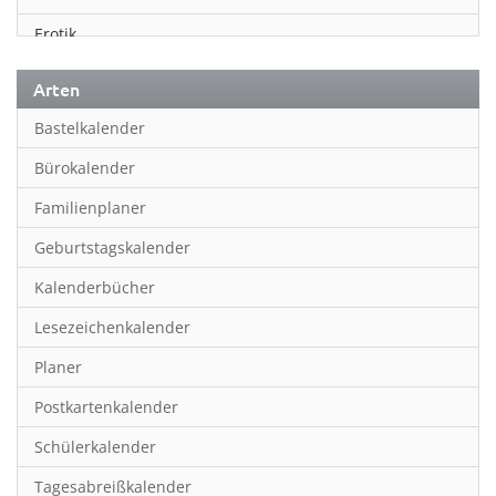
Erotik
Essen & Trinken
Arten
Familienplaner
Bastelkalender
Fantasy
Bürokalender
Film
Familienplaner
Fotokunst
Geburtstagskalender
Frauen
Kalenderbücher
Fußball
Lesezeichenkalender
Geburtstagskalender
Planer
Hobby & Basteln
Postkartenkalender
Humor & Cartoon
Schülerkalender
Inpiration & Entspannung
Tagesabreißkalender