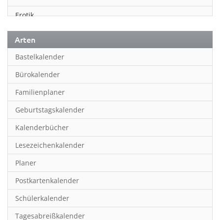
Erotik
Essen & Trinken
Arten
Familienplaner
Bastelkalender
Fantasy
Bürokalender
Film
Familienplaner
Fotokunst
Geburtstagskalender
Frauen
Kalenderbücher
Fußball
Lesezeichenkalender
Geburtstagskalender
Planer
Hobby & Basteln
Postkartenkalender
Humor & Cartoon
Schülerkalender
Inpiration & Entspannung
Tagesabreißkalender