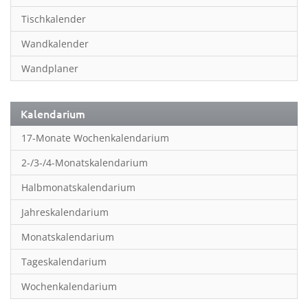
Inspiration & Entspannung
Tischkalender
Inspiration & Spiritualität
Wandkalender
Kinderkalender
Wandplaner
Kunst
Länder & Städte
Kalendarium
Landschaft & Natur
17-Monate Wochenkalendarium
Lifestyle
2-/3-/4-Monatskalendarium
Literatur
Halbmonatskalendarium
Manga & Animé
Jahreskalendarium
Neutrale Kalender
Monatskalendarium
Partner- & Wandplaner
Tageskalendarium
Planung & Organisation
Wochenkalendarium
Planung & Organisationr