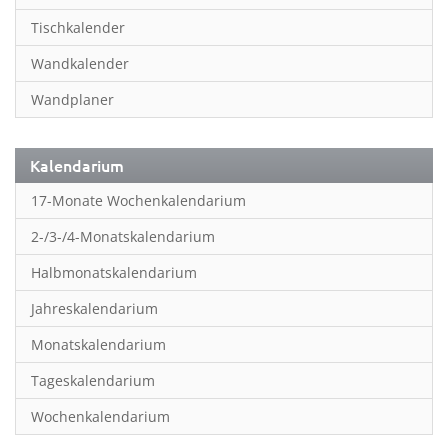
Inspiration & Entspannung
Tischkalender
Inspiration & Spiritualität
Wandkalender
Kinderkalender
Wandplaner
Kunst
Länder & Städte
Kalendarium
Landschaft & Natur
17-Monate Wochenkalendarium
Lifestyle
2-/3-/4-Monatskalendarium
Literatur
Halbmonatskalendarium
Manga & Animé
Jahreskalendarium
Neutrale Kalender
Monatskalendarium
Partner- & Wandplaner
Tageskalendarium
Planung & Organisation
Wochenkalendarium
Planung & Organisationr