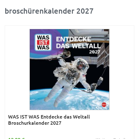
broschürenkalender 2027
Ratgeber
Rätsel
Reise
Sport
Sternzeichen & Mond
Tiere
Verkehr & Technik
Was ist was
Wissen & Allgemeinbildung
Young Adult
WAS IST WAS Entdecke das Weltall
Broschurkalender 2027
Zitate & Sprüche