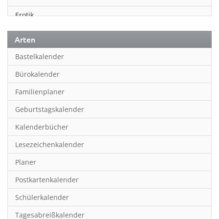
Erotik
Essen & Trinken
Arten
Familienplaner
Bastelkalender
Fantasy
Bürokalender
Film
Familienplaner
Fotokunst
Geburtstagskalender
Frauen
Kalenderbücher
Fußball
Lesezeichenkalender
Geburtstagskalender
Planer
Hobby & Basteln
Postkartenkalender
Humor & Cartoon
Schülerkalender
Inpiration & Entspannung
Tagesabreißkalender