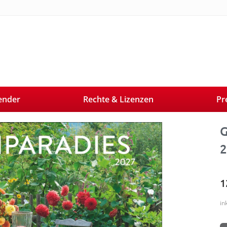
ender
Rechte & Lizenzen
Pr
Next
G
2
1
in