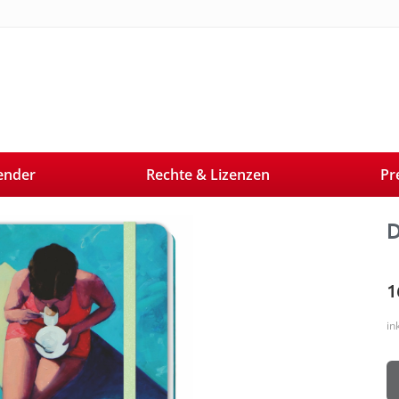
ender
Rechte & Lizenzen
Pr
Next
D
1
in