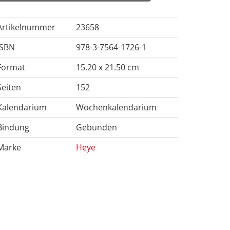
Artikelnummer
23658
ISBN
978-3-7564-1726-1
Format
15.20 x 21.50 cm
Seiten
152
Kalendarium
Wochenkalendarium
Bindung
Gebunden
Marke
Heye