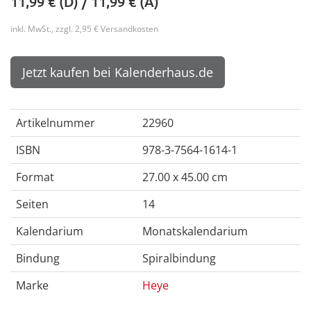
11,99
€ (D) /
11,99
€ (A)
inkl. MwSt., zzgl. 2,95 € Versandkosten
Jetzt kaufen bei Kalenderhaus.de
Artikelnummer
22960
ISBN
978-3-7564-1614-1
Format
27.00 x 45.00 cm
Seiten
14
Kalendarium
Monatskalendarium
Bindung
Spiralbindung
Marke
Heye