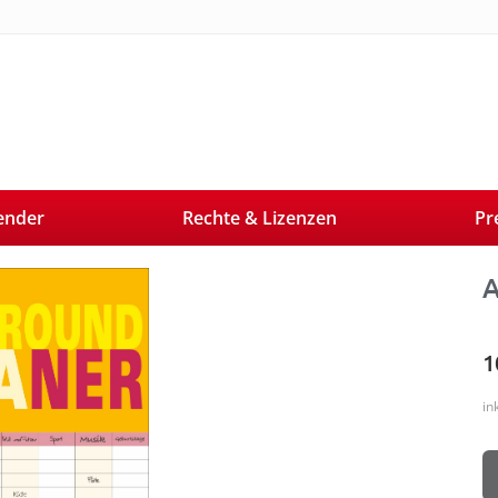
ender
Rechte & Lizenzen
Pr
Next
A
1
in