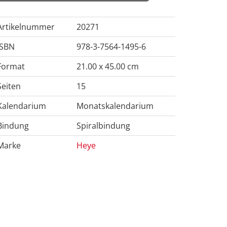
Artikelnummer
20271
ISBN
978-3-7564-1495-6
Format
21.00 x 45.00 cm
Seiten
15
Kalendarium
Monatskalendarium
Bindung
Spiralbindung
Marke
Heye